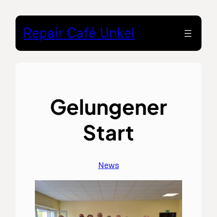
Zum
Inhalt
Repair Café Unkel
springen
Gelungener
Start
News